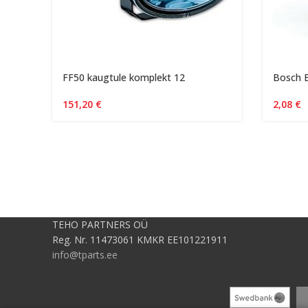
FF50 kaugtule komplekt 12
Bosch 
151,20
€
2,08
€
TEHO PARTNERS OÜ
Reg. Nr. 11473061 KMKR EE101221911
info@tparts.ee