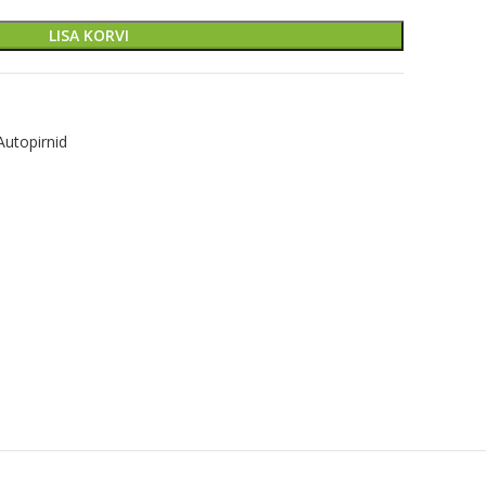
LISA KORVI
B
Autopirnid