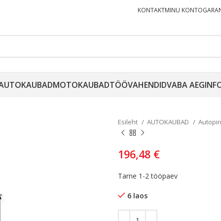
KONTAKT
MINU KONTO
GARAN
AUTOKAUBAD
MOTOKAUBAD
TÖÖVAHENDID
VABA AEG
INF
Esileht
AUTOKAUBAD
Autopi
196,48
€
Tarne 1-2 tööpaev
6 laos