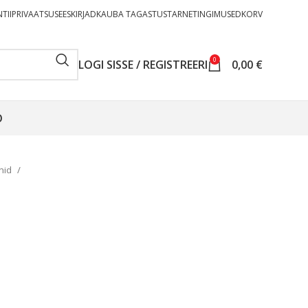
TII
PRIVAATSUSEESKIRJAD
KAUBA TAGASTUS
TARNETINGIMUSED
KORV
0
LOGI SISSE / REGISTREERI
0,00
€
O
rnid