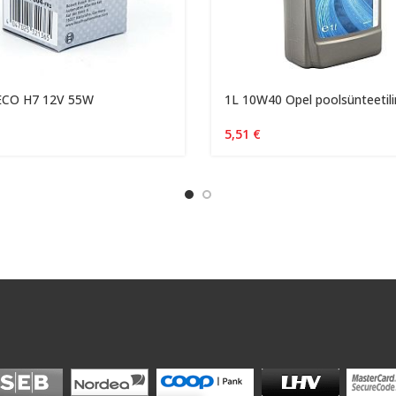
ECO H7 12V 55W
1L 10W40 Opel poolsünteetil
5,51
€