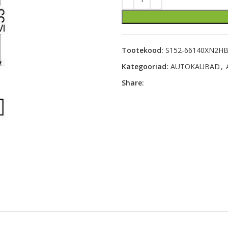
Tootekood:
S152-66140XN2H
Kategooriad:
AUTOKAUBAD
,
Share: