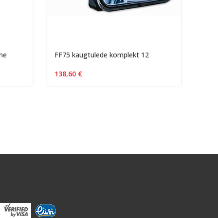
ine
FF75 kaugtulede komplekt 12
Lumi
tükk
138,60
€
346