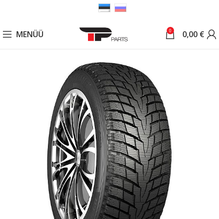
0
MENÜÜ
0,00
€