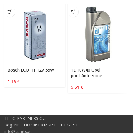
Bosch ECO H1 12V 55W
1L 10W40 Opel
poolsünteetiline
1,16
€
5,51
€
TEHO PARTNERS OÜ
Reg. Nr. 11473061 KMKR EE101221911
info@tparts.ee