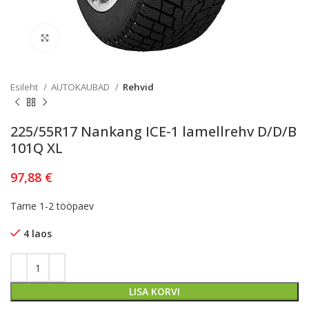
Kliki lülitamiseks
Esileht
AUTOKAUBAD
Rehvid
225/55R17 Nankang ICE-1 lamellrehv D/D/B
101Q XL
97,88
€
Tarne 1-2 tööpaev
4 laos
LISA KORVI