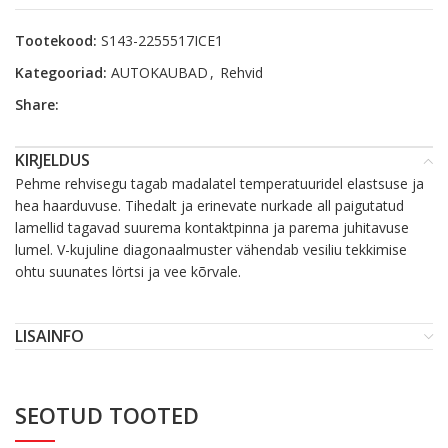
Tootekood:
S143-2255517ICE1
Kategooriad:
AUTOKAUBAD
,
Rehvid
Share:
KIRJELDUS
Pehme rehvisegu tagab madalatel temperatuuridel elastsuse ja
hea haarduvuse. Tihedalt ja erinevate nurkade all paigutatud
lamellid tagavad suurema kontaktpinna ja parema juhitavuse
lumel. V-kujuline diagonaalmuster vähendab vesiliu tekkimise
ohtu suunates lörtsi ja vee kõrvale.
LISAINFO
SEOTUD TOOTED