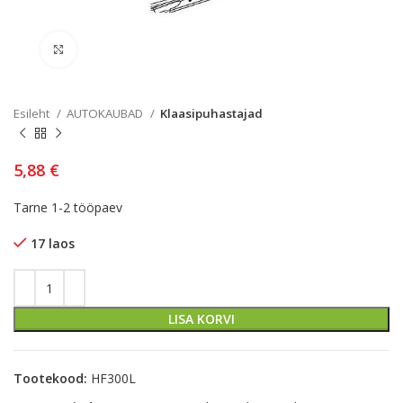
Kliki lülitamiseks
Esileht
AUTOKAUBAD
Klaasipuhastajad
5,88
€
Tarne 1-2 tööpaev
17 laos
LISA KORVI
Tootekood:
HF300L