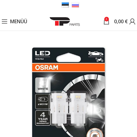
0
MENÜÜ
0,00
€