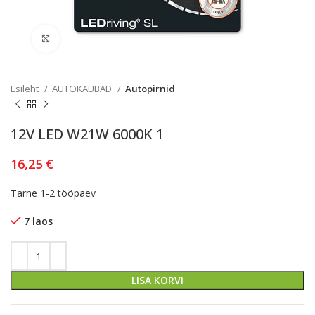
Kliki lülitamiseks
Esileht
AUTOKAUBAD
Autopirnid
12V LED W21W 6000K 1
16,25
€
Tarne 1-2 tööpaev
7 laos
LISA KORVI