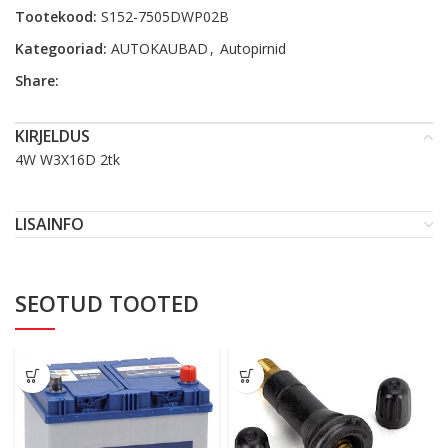
Tootekood:
S152-7505DWP02B
Kategooriad:
AUTOKAUBAD
,
Autopirnid
Share:
KIRJELDUS
4W W3X16D 2tk
LISAINFO
SEOTUD TOOTED